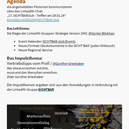
Agenda
die angemeldeten Personen kommunizieren
über den LinkedIN-Chat:
„17. SICHTBARclub - Treffen am 29.01.24“
Anmeldung240129@SICHTBAR.club
Das Leitthema:
Die Magie der LinkedIN-Gruppen-Strategie
Version 2401
@Günter Blickhan
Event-Kalender:
SICHTBAR.club/Events
Neues Format: Glücksmomente in der SICHT’BAR (jeden Mittwoch)
Neuer Regional-Service
Das Impulsthema:
Vertriebstipps vom Profi /
@Günther Grieshaber
Wer etwas erreichen möchte,
muss erst den Menschen erreichen.
Zitat: Günther Grieshaber
Die Impulsthemen ergeben sich aus den Anmeldungen
in Verbindung mit
der LinkedIN-Gruppe
SICHTBAR