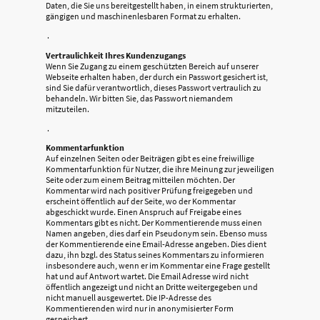
Daten, die Sie uns bereitgestellt haben, in einem strukturierten,
gängigen und maschinenlesbaren Format zu erhalten.
.
Vertraulichkeit Ihres Kundenzugangs
Wenn Sie Zugang zu einem geschützten Bereich auf unserer
Webseite erhalten haben, der durch ein Passwort gesichert ist,
sind Sie dafür verantwortlich, dieses Passwort vertraulich zu
behandeln. Wir bitten Sie, das Passwort niemandem
mitzuteilen.
.
Kommentarfunktion
Auf einzelnen Seiten oder Beiträgen gibt es eine freiwillige
Kommentarfunktion für Nutzer, die ihre Meinung zur jeweiligen
Seite oder zum einem Beitrag mitteilen möchten. Der
Kommentar wird nach positiver Prüfung freigegeben und
erscheint öffentlich auf der Seite, wo der Kommentar
abgeschickt wurde. Einen Anspruch auf Freigabe eines
Kommentars gibt es nicht. Der Kommentierende muss einen
Namen angeben, dies darf ein Pseudonym sein. Ebenso muss
der Kommentierende eine Email-Adresse angeben. Dies dient
dazu, ihn bzgl. des Status seines Kommentars zu informieren
insbesondere auch, wenn er im Kommentar eine Frage gestellt
hat und auf Antwort wartet. Die Email Adresse wird nicht
öffentlich angezeigt und nicht an Dritte weitergegeben und
nicht manuell ausgewertet. Die IP-Adresse des
Kommentierenden wird nur in anonymisierter Form
gespeichert.