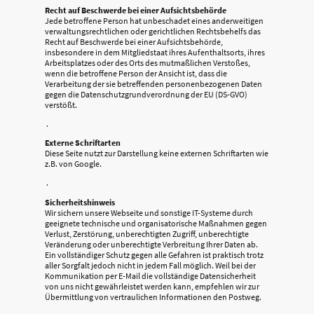
Recht auf Beschwerde bei einer Aufsichtsbehörde
Jede betroffene Person hat unbeschadet eines anderweitigen
verwaltungsrechtlichen oder gerichtlichen Rechtsbehelfs das
Recht auf Beschwerde bei einer Aufsichtsbehörde,
insbesondere in dem Mitgliedstaat ihres Aufenthaltsorts, ihres
Arbeitsplatzes oder des Orts des mutmaßlichen Verstoßes,
wenn die betroffene Person der Ansicht ist, dass die
Verarbeitung der sie betreffenden personenbezogenen Daten
gegen die Datenschutzgrundverordnung der EU (DS-GVO)
verstößt.
.
Externe Schriftarten
Diese Seite nutzt zur Darstellung keine externen Schriftarten wie
z.B. von Google.
.
Sicherheitshinweis
Wir sichern unsere Webseite und sonstige IT-Systeme durch
geeignete technische und organisatorische Maßnahmen gegen
Verlust, Zerstörung, unberechtigten Zugriff, unberechtigte
Veränderung oder unberechtigte Verbreitung Ihrer Daten ab.
Ein vollständiger Schutz gegen alle Gefahren ist praktisch trotz
aller Sorgfalt jedoch nicht in jedem Fall möglich. Weil bei der
Kommunikation per E-Mail die vollständige Datensicherheit
von uns nicht gewährleistet werden kann, empfehlen wir zur
Übermittlung von vertraulichen Informationen den Postweg.