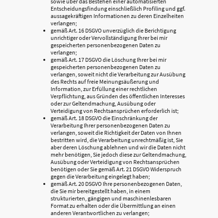
sowie über das Bestehen einer automatisierten
Entscheidungsfindung einschließlich Profiling und ggf.
aussagekräftigen Informationen zu deren Einzelheiten
verlangen;
gemäß Art. 16 DSGVO unverzüglich die Berichtigung
unrichtiger oder Vervollständigung Ihrer bei mir
gespeicherten personenbezogenen Daten zu
verlangen;
gemäß Art. 17 DSGVO die Löschung Ihrer bei mir
gespeicherten personenbezogenen Daten zu
verlangen, soweit nicht die Verarbeitung zur Ausübung
des Rechts auf freie Meinungsäußerung und
Information, zur Erfüllung einer rechtlichen
Verpflichtung, aus Gründen des öffentlichen Interesses
oder zur Geltendmachung, Ausübung oder
Verteidigung von Rechtsansprüchen erforderlich ist;
gemäß Art. 18 DSGVO die Einschränkung der
Verarbeitung Ihrer personenbezogenen Daten zu
verlangen, soweit die Richtigkeit der Daten von Ihnen
bestritten wird, die Verarbeitung unrechtmäßig ist, Sie
aber deren Löschung ablehnen und wir die Daten nicht
mehr benötigen, Sie jedoch diese zur Geltendmachung,
Ausübung oder Verteidigung von Rechtsansprüchen
benötigen oder Sie gemäß Art. 21 DSGVO Widerspruch
gegen die Verarbeitung eingelegt haben;
gemäß Art. 20 DSGVO Ihre personenbezogenen Daten,
die Sie mir bereitgestellt haben, in einem
strukturierten, gängigen und maschinenlesbaren
Format zu erhalten oder die Übermittlung an einen
anderen Verantwortlichen zu verlangen;