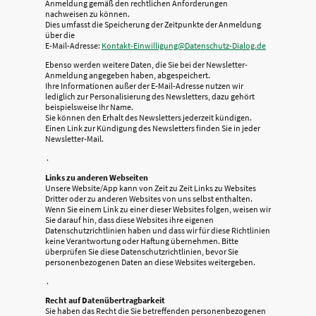
Anmeldung gemäß den rechtlichen Anforderungen
nachweisen zu können.
Dies umfasst die Speicherung der Zeitpunkte der Anmeldung
über die
E-Mail-Adresse:
Kontakt-Einwilligung@Datenschutz-Dialog.de
Ebenso werden weitere Daten, die Sie bei der Newsletter-
Anmeldung angegeben haben, abgespeichert.
Ihre Informationen außer der E-Mail-Adresse nutzen wir
lediglich zur Personalisierung des Newsletters, dazu gehört
beispielsweise Ihr Name.
Sie können den Erhalt des Newsletters jederzeit kündigen.
Einen Link zur Kündigung des Newsletters finden Sie in jeder
Newsletter-Mail.
.
Links zu anderen Webseiten
Unsere Website/App kann von Zeit zu Zeit Links zu Websites
Dritter oder zu anderen Websites von uns selbst enthalten.
Wenn Sie einem Link zu einer dieser Websites folgen, weisen wir
Sie darauf hin, dass diese Websites ihre eigenen
Datenschutzrichtlinien haben und dass wir für diese Richtlinien
keine Verantwortung oder Haftung übernehmen. Bitte
überprüfen Sie diese Datenschutzrichtlinien, bevor Sie
personenbezogenen Daten an diese Websites weitergeben.
.
Recht auf Datenübertragbarkeit
Sie haben das Recht die Sie betreffenden personenbezogenen