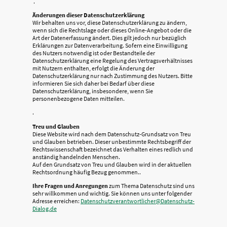
.
Änderungen dieser Datenschutzerklärung
Wir behalten uns vor, diese Datenschutzerklärung zu ändern,
wenn sich die Rechtslage oder dieses Online-Angebot oder die
Art der Datenerfassung ändert. Dies gilt jedoch nur bezüglich
Erklärungen zur Datenverarbeitung. Sofern eine Einwilligung
des Nutzers notwendig ist oder Bestandteile der
Datenschutzerklärung eine Regelung des Vertragsverhältnisses
mit Nutzern enthalten, erfolgt die Änderung der
Datenschutzerklärung nur nach Zustimmung des Nutzers. Bitte
informieren Sie sich daher bei Bedarf über diese
Datenschutzerklärung, insbesondere, wenn Sie
personenbezogene Daten mitteilen.
.
Treu und Glauben
Diese Website wird nach dem Datenschutz-Grundsatz von Treu
und Glauben betrieben. Dieser unbestimmte Rechtsbegriff der
Rechtswissenschaft bezeichnet das Verhalten eines redlich und
anständig handelnden Menschen.
Auf den Grundsatz von Treu und Glauben wird in der aktuellen
Rechtsordnung häufig Bezug genommen..
Ihre Fragen und Anregungen
zum Thema Datenschutz sind uns
sehr willkommen und wichtig. Sie können uns unter folgender
Adresse erreichen:
Datenschutzverantwortlicher@Datenschutz-
Dialog.de