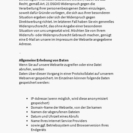
Recht, gemäß Art. 21 DSGVO Widerspruch gegen die
Verarbeitung Ihrer personenbezogenen Daten einzulegen,
soweit dafür Gründe vorliegen, die sich aus Ihrer besonderen
Situation ergeben oder sich der Widerspruch gegen
Direktwerbung richtet. Im letzteren Fall haben Sie ein generelles
Widerspruchsrecht, das ohne Angabe einer besonderen
Situation von uns umgesetzt wird. Möchten Sie von Ihrem
Widerrufs- oder Widerspruchsrecht Gebrauch machen, genügt
eine E-Mail an unsere im Impressum der Webseite angegebene
Adresse.
.
Allgemeine Erhebung von Daten
Wenn Sie auf unsere Webseite zugreifen oder eine Datei
abrufen, werden
Daten über diesen Vorgang in einer Protokolldatei auf unserem
Webserver gespeichert. Im Einzelnen können folgende Daten
gespeichert werden:
IP-Adresse (wenn möglich, wird diese anonymisiert
gespeichert)
Domain-Name der Webseite, von der Sie kamen
Namen der abgerufenen Dateien
Datum und Uhrzeit eines Abrufs
Name Ihres Internet Service Providers
sowie ggf. Betriebssystem und Browserversion Ihres
Endgeräts