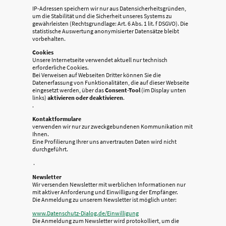
IP-Adressen speichern wir nur aus Datensicherheitsgründen,
um die Stabilität und die Sicherheit unseres Systems zu
gewährleisten (Rechtsgrundlage: Art. 6 Abs. 1 lit. f DSGVO). Die
statistische Auswertung anonymisierter Datensätze bleibt
vorbehalten.
Cookies
Unsere Internetseite verwendet aktuell nur technisch
erforderliche Cookies.
Bei Verweisen auf Webseiten Dritter können Sie die
Datenerfassung von Funktionalitäten, die auf dieser Webseite
eingesetzt werden, über das
Consent-Tool
(im Display unten
links)
aktivieren oder deaktivieren
.
.
Kontaktformulare
verwenden wir nur zur zweckgebundenen Kommunikation mit
Ihnen.
Eine Profilierung Ihrer uns anvertrauten Daten wird nicht
durchgeführt.
.
Newsletter
Wir versenden Newsletter mit werblichen Informationen nur
mit aktiver Anforderung und Einwilligung der Empfänger.
Die Anmeldung zu unserem Newsletter ist möglich unter:
www.Datenschutz-Dialog.de/Einwilligung
Die Anmeldung zum Newsletter wird protokolliert, um die