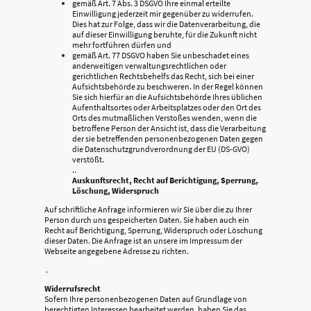
gemäß Art. 7 Abs. 3 DSGVO Ihre einmal erteilte
Einwilligung jederzeit mir gegenüber zu widerrufen.
Dies hat zur Folge, dass wir die Datenverarbeitung, die
auf dieser Einwilligung beruhte, für die Zukunft nicht
mehr fortführen dürfen und
gemäß Art. 77 DSGVO haben Sie unbeschadet eines
anderweitigen verwaltungsrechtlichen oder
gerichtlichen Rechtsbehelfs das Recht, sich bei einer
Aufsichtsbehörde zu beschweren. In der Regel können
Sie sich hierfür an die Aufsichtsbehörde Ihres üblichen
Aufenthaltsortes oder Arbeitsplatzes oder den Ort des
Orts des mutmaßlichen Verstoßes wenden, wenn die
betroffene Person der Ansicht ist, dass die Verarbeitung
der sie betreffenden personenbezogenen Daten gegen
die Datenschutzgrundverordnung der EU (DS-GVO)
verstößt.
..
Auskunftsrecht, Recht auf Berichtigung, Sperrung,
Löschung, Widerspruch
Auf schriftliche Anfrage informieren wir Sie über die zu Ihrer
Person durch uns gespeicherten Daten. Sie haben auch ein
Recht auf Berichtigung, Sperrung, Widerspruch oder Löschung
dieser Daten. Die Anfrage ist an unsere im Impressum der
Webseite angegebene Adresse zu richten.
.
Widerrufsrecht
Sofern Ihre personenbezogenen Daten auf Grundlage von
berechtigten Interessen bearbeitet werden, haben Sie das