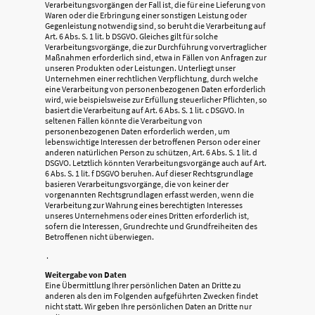
Verarbeitungsvorgängen der Fall ist, die für eine Lieferung von
Waren oder die Erbringung einer sonstigen Leistung oder
Gegenleistung notwendig sind, so beruht die Verarbeitung auf
Art. 6 Abs. S. 1 lit. b DSGVO. Gleiches gilt für solche
Verarbeitungsvorgänge, die zur Durchführung vorvertraglicher
Maßnahmen erforderlich sind, etwa in Fällen von Anfragen zur
unseren Produkten oder Leistungen. Unterliegt unser
Unternehmen einer rechtlichen Verpflichtung, durch welche
eine Verarbeitung von personenbezogenen Daten erforderlich
wird, wie beispielsweise zur Erfüllung steuerlicher Pflichten, so
basiert die Verarbeitung auf Art. 6 Abs. S. 1 lit. c DSGVO. In
seltenen Fällen könnte die Verarbeitung von
personenbezogenen Daten erforderlich werden, um
lebenswichtige Interessen der betroffenen Person oder einer
anderen natürlichen Person zu schützen, Art. 6 Abs. S. 1 lit. d
DSGVO. Letztlich könnten Verarbeitungsvorgänge auch auf Art.
6 Abs. S. 1 lit. f DSGVO beruhen. Auf dieser Rechtsgrundlage
basieren Verarbeitungsvorgänge, die von keiner der
vorgenannten Rechtsgrundlagen erfasst werden, wenn die
Verarbeitung zur Wahrung eines berechtigten Interesses
unseres Unternehmens oder eines Dritten erforderlich ist,
sofern die Interessen, Grundrechte und Grundfreiheiten des
Betroffenen nicht überwiegen.
.
Weitergabe von Daten
Eine Übermittlung Ihrer persönlichen Daten an Dritte zu
anderen als den im Folgenden aufgeführten Zwecken findet
nicht statt. Wir geben Ihre persönlichen Daten an Dritte nur