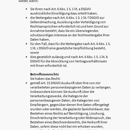
weiter, wenn:
Sie Ihren nach Art. 6 Abs. 1 S. 1 lit. a DSGVO
ausdrückliche Einwilligung dazu erteilt haben,
die Weitergabe nach Art. 6 Abs. 1 S. 1 lit. f DSGVO zur
Geltendmachung, Ausübung oder Verteidigung von
Rechtsansprüchen erforderlich ist und kein Grund zur
Annahme besteht, dass Sie ein überwiegendes
schutzwürdiges Interesse an der Nichtweitergabe Ihrer
Daten haben,
für den Fall, dass für die Weitergabe nach Art. 6 Abs. 1 S.
1 lit. c DSGVO eine gesetzliche Verpflichtung besteht,
sowie
dies gesetzlich zulässig und nach Art. 6 Abs. 1 S. 1 lit. b
DSGVO für die Abwicklung von Vertragsverhältnissen
mit Ihnen erforderlich ist.
.
Betroffenenrechte
Sie haben das Recht:
gemäß Art. 15 DSGVO Auskunft über Ihre von mir
verarbeiteten personenbezogenen Daten zu verlangen.
Insbesondere können Sie Auskunft über die
Verarbeitungszwecke, die Kategorie der
personenbezogenen Daten, die Kategorien von
Empfängern, gegenüber denen Ihre Daten offengelegt
wurden oder werden, die geplante Speicherdauer, das
Bestehen eines Rechts auf Berichtigung, Löschung,
Einschränkung der Verarbeitung oder Widerspruch, das
Bestehen eines Beschwerderechts, die Herkunft ihrer
Daten, sofern diese nicht bei mir erhoben wurden,