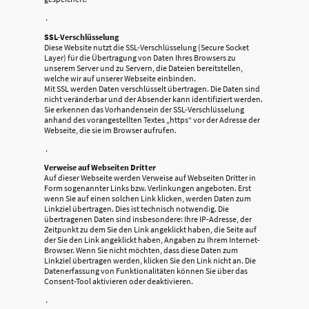
.
SSL-Verschlüsselung
Diese Website nutzt die SSL-Verschlüsselung (Secure Socket
Layer) für die Übertragung von Daten Ihres Browsers zu
unserem Server und zu Servern, die Dateien bereitstellen,
welche wir auf unserer Webseite einbinden.
Mit SSL werden Daten verschlüsselt übertragen. Die Daten sind
nicht veränderbar und der Absender kann identifiziert werden.
Sie erkennen das Vorhandensein der SSL-Verschlüsselung
anhand des vorangestellten Textes „https“ vor der Adresse der
Webseite, die sie im Browser aufrufen.
.
Verweise auf Webseiten Dritter
Auf dieser Webseite werden Verweise auf Webseiten Dritter in
Form sogenannter Links bzw. Verlinkungen angeboten. Erst
wenn Sie auf einen solchen Link klicken, werden Daten zum
Linkziel übertragen. Dies ist technisch notwendig. Die
übertragenen Daten sind insbesondere: Ihre IP-Adresse, der
Zeitpunkt zu dem Sie den Link angeklickt haben, die Seite auf
der Sie den Link angeklickt haben, Angaben zu Ihrem Internet-
Browser. Wenn Sie nicht möchten, dass diese Daten zum
Linkziel übertragen werden, klicken Sie den Link nicht an. Die
Datenerfassung von Funktionalitäten können Sie über das
Consent-Tool aktivieren oder deaktivieren.
.