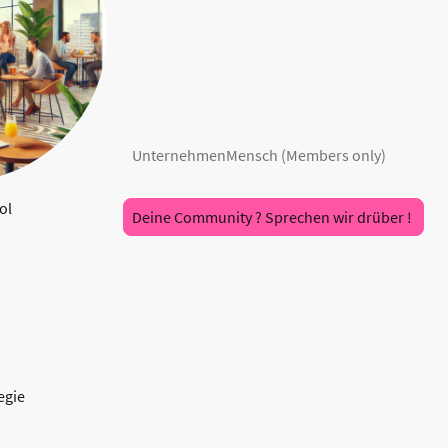
.
.
UnternehmenMensch (Members only)
ol
Deine Community ? Sprechen wir drüber !
egie