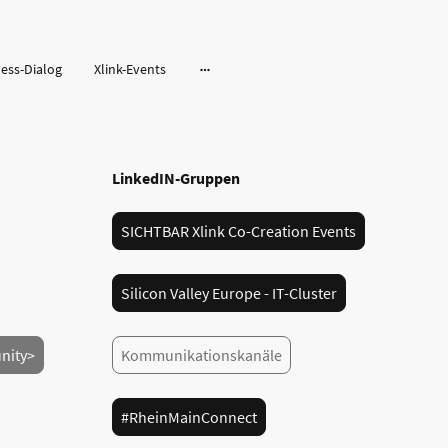
ness-Dialog
Xlink-Events
LinkedIN-Gruppen
SICHTBAR Xlink Co-Creation Events
Silicon Valley Europe - IT-Cluster
nity>
Kommunikationskanäle
#RheinMainConnect