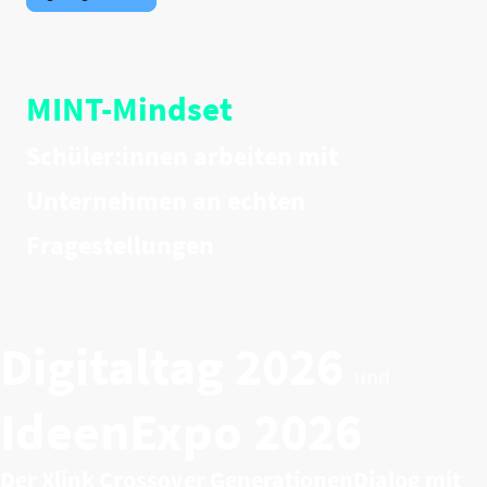
MINT-Mindset
Schüler:innen arbeiten mit
Unternehmen an echten
Fragestellungen
Digitaltag 2026
und
IdeenExpo 2026
Der Xlink Crossover GenerationenDialog mit