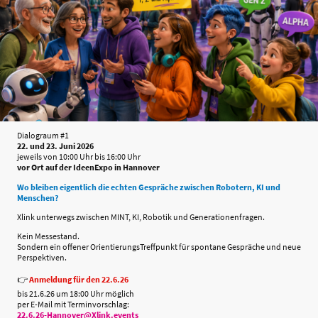
Dialograum #1
22. und 23. Juni 2026
jeweils von 10:00 Uhr bis 16:00 Uhr
vor Ort auf der IdeenExpo in Hannover
Wo bleiben eigentlich die echten Gespräche zwischen Robotern, KI und
Menschen?
Xlink unterwegs zwischen MINT, KI, Robotik und Generationenfragen.
Kein Messestand.
Sondern ein offener OrientierungsTreffpunkt für spontane Gespräche und neue
Perspektiven.
👉
Anmeldung für den 22.6.26
bis 21.6.26 um 18:00 Uhr möglich
per E-Mail mit Terminvorschlag:
22.6.26-Hannover@Xlink.events