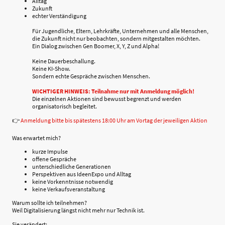
Alltag
Zukunft
echter Verständigung
Für Jugendliche, Eltern, Lehrkräfte, Unternehmen und alle Menschen,
die Zukunft nicht nur beobachten, sondern mitgestalten möchten.
Ein Dialog zwischen Gen Boomer, X, Y, Z und Alpha!
Keine Dauerbeschallung.
Keine KI-Show.
Sondern echte Gespräche zwischen Menschen.
WICHTIGER HINWEIS: Teilnahme nur mit Anmeldung möglich!
Die einzelnen Aktionen sind bewusst begrenzt und werden
organisatorisch begleitet.
👉
Anmeldung bitte bis spätestens 18:00 Uhr am Vortag der jeweiligen Aktion
Was erwartet mich?
kurze Impulse
offene Gespräche
unterschiedliche Generationen
Perspektiven aus IdeenExpo und Alltag
keine Vorkenntnisse notwendig
keine Verkaufsveranstaltung
Warum sollte ich teilnehmen?
Weil Digitalisierung längst nicht mehr nur Technik ist.
Sie verändert: