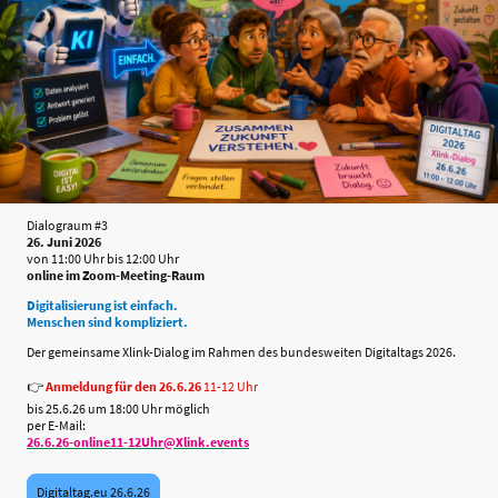
Dialograum #3
26. Juni 2026
von 11:00 Uhr bis 12:00 Uhr
online im Zoom-Meeting-Raum
Digitalisierung ist einfach.
Menschen sind kompliziert.
Der gemeinsame Xlink-Dialog im Rahmen des bundesweiten Digitaltags 2026.
👉
Anmeldung für den 26.6.26
11-12 Uhr
bis 25.6.26 um 18:00 Uhr möglich
per E-Mail:
26.6.26-online11-12Uhr@Xlink.events
Digitaltag.eu 26.6.26