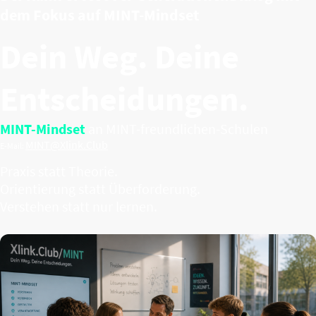
dem Fokus auf MINT-Mindset
Dein Weg. Deine
Entscheidungen.
MINT-Mindset
an MINT-freundlichen
-Schulen
MINT@Xlink.Club
E-Mail:
Praxis statt Theorie.
Orientierung statt Überforderung.
Verstehen statt nur lernen.