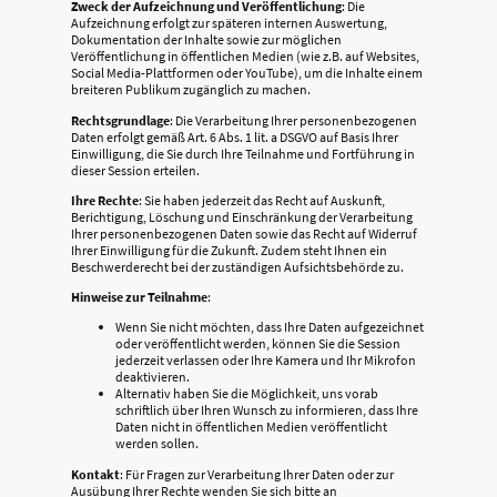
Zweck der Aufzeichnung und Veröffentlichung
: Die
Aufzeichnung erfolgt zur späteren internen Auswertung,
Dokumentation der Inhalte sowie zur möglichen
Veröffentlichung in öffentlichen Medien (wie z.B. auf Websites,
Social Media-Plattformen oder YouTube), um die Inhalte einem
breiteren Publikum zugänglich zu machen.
Rechtsgrundlage
: Die Verarbeitung Ihrer personenbezogenen
Daten erfolgt gemäß Art. 6 Abs. 1 lit. a DSGVO auf Basis Ihrer
Einwilligung, die Sie durch Ihre Teilnahme und Fortführung in
dieser Session erteilen.
Ihre Rechte
: Sie haben jederzeit das Recht auf Auskunft,
Berichtigung, Löschung und Einschränkung der Verarbeitung
Ihrer personenbezogenen Daten sowie das Recht auf Widerruf
Ihrer Einwilligung für die Zukunft. Zudem steht Ihnen ein
Beschwerderecht bei der zuständigen Aufsichtsbehörde zu.
Hinweise zur Teilnahme
:
Wenn Sie nicht möchten, dass Ihre Daten aufgezeichnet
oder veröffentlicht werden, können Sie die Session
jederzeit verlassen oder Ihre Kamera und Ihr Mikrofon
deaktivieren.
Alternativ haben Sie die Möglichkeit, uns vorab
schriftlich über Ihren Wunsch zu informieren, dass Ihre
Daten nicht in öffentlichen Medien veröffentlicht
werden sollen.
Kontakt
: Für Fragen zur Verarbeitung Ihrer Daten oder zur
Ausübung Ihrer Rechte wenden Sie sich bitte an